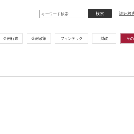
メ
イ
詳細検
ン
コ
ン
テ
金融行政
金融政策
フィンテック
財政
その
ン
ツ
に
移
動