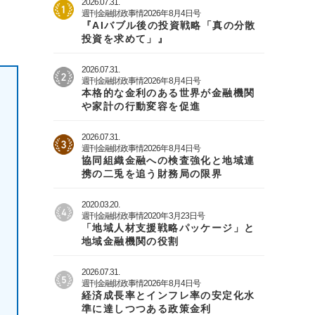
2026.07.31.
週刊金融財政事情2026年8月4日号
『AIバブル後の投資戦略「真の分散
投資を求めて」』
2026.07.31.
週刊金融財政事情2026年8月4日号
本格的な金利のある世界が金融機関
や家計の行動変容を促進
2026.07.31.
週刊金融財政事情2026年8月4日号
協同組織金融への検査強化と地域連
携の二兎を追う財務局の限界
2020.03.20.
週刊金融財政事情2020年3月23日号
「地域人材支援戦略パッケージ」と
地域金融機関の役割
2026.07.31.
週刊金融財政事情2026年8月4日号
経済成長率とインフレ率の安定化水
準に達しつつある政策金利