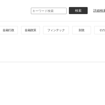
メ
イ
詳細検
ン
コ
ン
テ
金融行政
金融政策
フィンテック
財政
その
ン
ツ
に
移
動