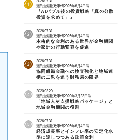
2026.07.31.
週刊金融財政事情2026年8月4日号
『AIバブル後の投資戦略「真の分散
投資を求めて」』
2026.07.31.
週刊金融財政事情2026年8月4日号
本格的な金利のある世界が金融機関
や家計の行動変容を促進
2026.07.31.
週刊金融財政事情2026年8月4日号
協同組織金融への検査強化と地域連
携の二兎を追う財務局の限界
2020.03.20.
週刊金融財政事情2020年3月23日号
「地域人材支援戦略パッケージ」と
地域金融機関の役割
2026.07.31.
週刊金融財政事情2026年8月4日号
経済成長率とインフレ率の安定化水
準に達しつつある政策金利