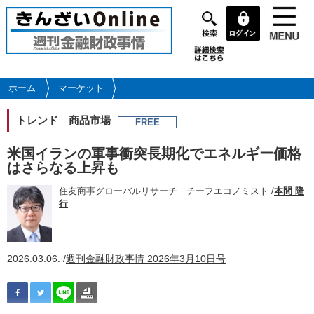
メ
イ
ン
コ
ン
テ
ホーム
マーケット
ン
ツ
トレンド
商品市場
FREE
に
移
米国イランの軍事衝突長期化でエネルギー価格
動
はさらなる上昇も
住友商事グローバルリサーチ チーフエコノミスト /
本間 隆
行
2026.03.06. /
週刊金融財政事情 2026年3月10日号