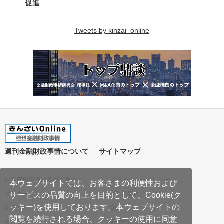
促進
Tweets by kinzai_online
週刊金融財政事情について
サイトマップ
特定商取引法に基づく表記
プライバシーポリシー
本ウェブサイトでは、お客さまの利便性および
クッキーポリシー
ご利用案内
サービスの品質の向上を目的として、Cookie(ク
ッキー)を使用しております。本ウェブサイトの
利用規約
Q&A
閲覧を続行される場合、クッキーの使用に同意
会社案内
著作権について