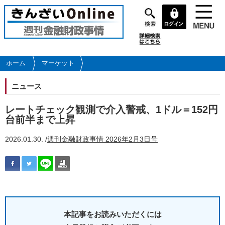
メ
イ
ン
コ
ン
テ
ホーム
マーケット
ン
ツ
ニュース
に
移
レートチェック観測で介入警戒、1ドル＝152円
動
台前半まで上昇
2026.01.30. /
週刊金融財政事情 2026年2月3日号
本記事をお読みいただくには