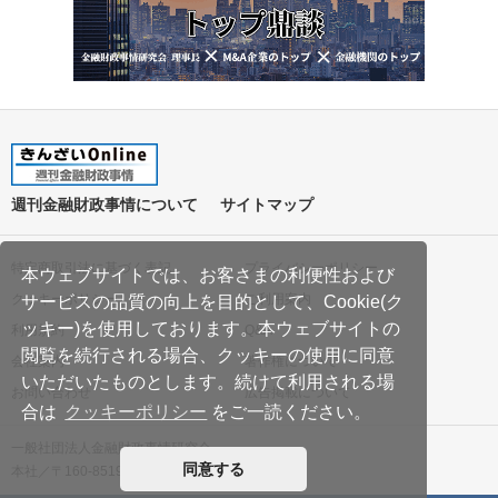
週刊金融財政事情について
サイトマップ
特定商取引法に基づく表記
プライバシーポリシー
本ウェブサイトでは、お客さまの利便性および
クッキーポリシー
ご利用案内
サービスの品質の向上を目的として、Cookie(ク
ッキー)を使用しております。本ウェブサイトの
利用規約
Q&A
閲覧を続行される場合、クッキーの使用に同意
会社案内
著作権について
いただいたものとします。続けて利用される場
お問い合わせ
広告掲載について
合は
クッキーポリシー
をご一読ください。
一般社団法人金融財政事情研究会
同意する
本社／〒160-8519 東京都新宿区南元町19