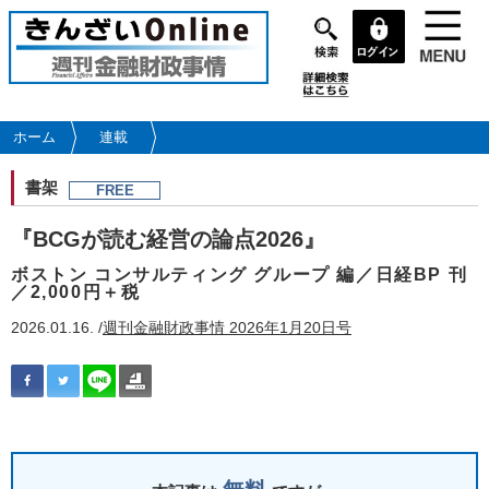
メ
イ
ン
コ
ン
テ
ホーム
連載
ン
ツ
書架
FREE
に
移
『BCGが読む経営の論点2026』
動
ボストン コンサルティング グループ 編／日経BP 刊
／2,000円＋税
2026.01.16. /
週刊金融財政事情 2026年1月20日号