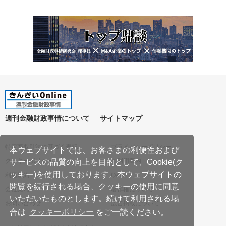
週刊金融財政事情について
サイトマップ
特定商取引法に基づく表記
プライバシーポリシー
本ウェブサイトでは、お客さまの利便性および
クッキーポリシー
ご利用案内
サービスの品質の向上を目的として、Cookie(ク
ッキー)を使用しております。本ウェブサイトの
利用規約
Q&A
閲覧を続行される場合、クッキーの使用に同意
会社案内
著作権について
いただいたものとします。続けて利用される場
お問い合わせ
広告掲載について
合は
クッキーポリシー
をご一読ください。