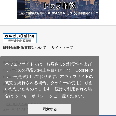
週刊金融財政事情について
サイトマップ
特定商取引法に基づく表記
プライバシーポリシー
本ウェブサイトでは、お客さまの利便性および
クッキーポリシー
ご利用案内
サービスの品質の向上を目的として、Cookie(ク
ッキー)を使用しております。本ウェブサイトの
利用規約
Q&A
閲覧を続行される場合、クッキーの使用に同意
会社案内
著作権について
いただいたものとします。続けて利用される場
お問い合わせ
広告掲載について
合は
クッキーポリシー
をご一読ください。
一般社団法人金融財政事情研究会
同意する
本社／〒160-8519 東京都新宿区南元町19