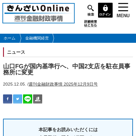
メ
イ
ン
コ
ン
テ
ホーム
金融機関経営
ン
ツ
ニュース
に
移
山口FGが国内基準行へ、中国2支店を駐在員事
動
務所に変更
2025.12.05. /
週刊金融財政事情 2025年12月9日号
本記事をお読みいただくには