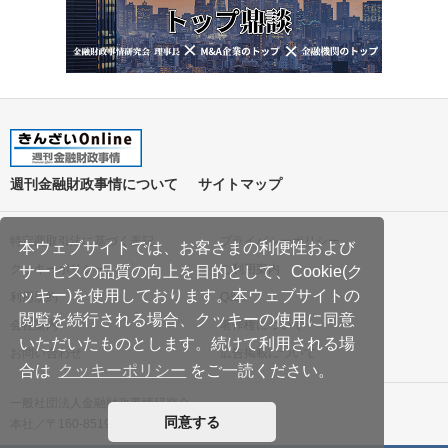
週刊金融財政事情について
サイトマップ
特定商取引法に基づく表記
プライバシーポリシー
本ウェブサイトでは、お客さまの利便性および
クッキーポリシー
ご利用案内
サービスの品質の向上を目的として、Cookie(ク
ッキー)を使用しております。本ウェブサイトの
利用規約
Q&A
閲覧を続行される場合、クッキーの使用に同意
会社案内
著作権について
いただいたものとします。続けて利用される場
お問い合わせ
広告掲載について
合は
クッキーポリシー
をご一読ください。
一般社団法人金融財政事情研究会
同意する
本社／〒160-8519 東京都新宿区南元町19