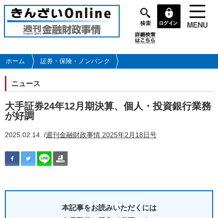
メ
イ
ン
コ
ン
テ
ホーム
証券・保険・ノンバンク
ン
ツ
ニュース
に
移
大手証券24年12月期決算、個人・投資銀行業務
動
が好調
2025.02.14. /
週刊金融財政事情 2025年2月18日号
本記事をお読みいただくには