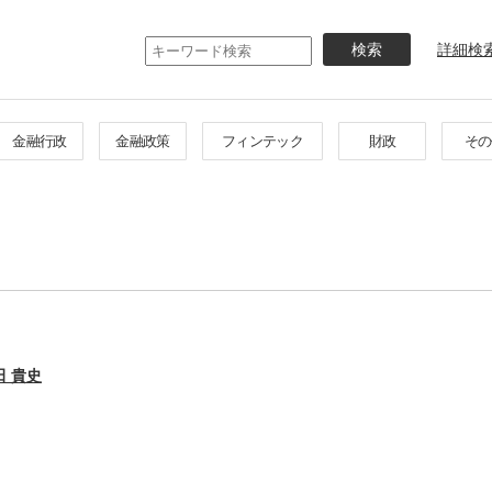
メ
イ
詳細検
ン
コ
ン
テ
金融行政
金融政策
フィンテック
財政
その
ン
ツ
に
移
動
田 貴史