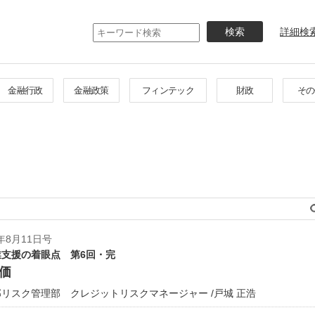
メ
イ
詳細検
ン
コ
ン
テ
金融行政
金融政策
フィンテック
財政
その
ン
ツ
に
移
動
年8月11日号
支援の着眼点 第6回・完
価
リスク管理部 クレジットリスクマネージャー /戸城 正浩