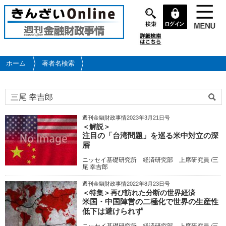
メ
イ
ン
コ
ン
テ
ホーム
著者名検索
ン
ツ
に
移
動
週刊金融財政事情2023年3月21日号
＜解説＞
注目の「台湾問題」を巡る米中対立の深
層
ニッセイ基礎研究所 経済研究部 上席研究員 /三
尾 幸吉郎
週刊金融財政事情2022年8月23日号
＜特集＞再び訪れた分断の世界経済
米国・中国陣営の二極化で世界の生産性
低下は避けられず
ニッセイ基礎研究所 経済研究部 上席研究員 /三