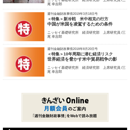
尾 幸吉郎
週刊金融財政事情2019年3月18日号
＜特集＞新冷戦 米中相克の行方
中国が米国を凌駕するための条件
ニッセイ基礎研究所 経済研究部 上席研究員 /三
尾 幸吉郎
週刊金融財政事情2018年8月20日号
＜特集＞10年周期に潜む経済リスク
世界経済を脅かす米中貿易戦争の影
ニッセイ基礎研究所 経済研究部 上席研究員 /三
尾 幸吉郎