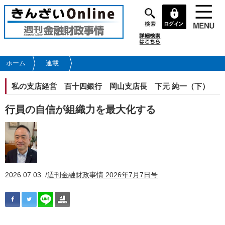
メ
イ
ン
コ
ン
テ
ホーム
連載
ン
ツ
私の支店経営
百十四銀行 岡山支店長 下元 純一（下）
に
移
行員の自信が組織力を最大化する
動
2026.07.03. /
週刊金融財政事情 2026年7月7日号