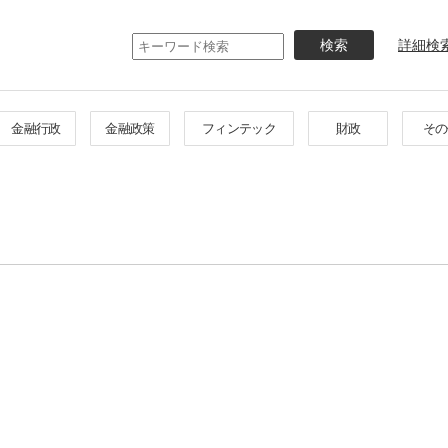
メ
イ
詳細検
ン
コ
ン
テ
金融行政
金融政策
フィンテック
財政
その
ン
ツ
に
移
動