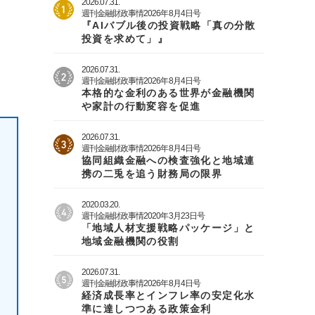
2026.07.31.
週刊金融財政事情2026年8月4日号
『AIバブル後の投資戦略「真の分散
投資を求めて」』
2026.07.31.
週刊金融財政事情2026年8月4日号
本格的な金利のある世界が金融機関
や家計の行動変容を促進
2026.07.31.
週刊金融財政事情2026年8月4日号
協同組織金融への検査強化と地域連
携の二兎を追う財務局の限界
2020.03.20.
週刊金融財政事情2020年3月23日号
「地域人材支援戦略パッケージ」と
地域金融機関の役割
2026.07.31.
週刊金融財政事情2026年8月4日号
経済成長率とインフレ率の安定化水
準に達しつつある政策金利