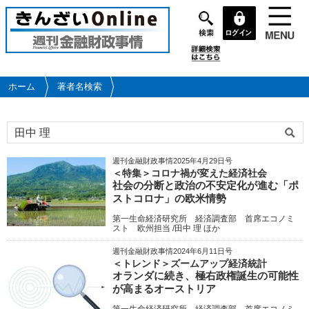
メ
イ
ン
コ
ン
テ
ホーム
著者名検索
ン
ツ
に
移
動
週刊金融財政事情2025年4月29日号
＜特集＞コロナ禍が変えた経済社会
社会の分断と政治の不安定化が進む「ポ
ストコロナ」の欧米情勢
第一生命経済研究所 経済調査部 首席エコノミ
スト 欧州担当 /田中 理 ほか
週刊金融財政事情2024年6月11日号
＜トレンド＞ズームアップ経済統計
オランダに続き、極右政権誕生の可能性
が高まるオーストリア
第一生命経済研究所 経済調査部 首席エコノミ