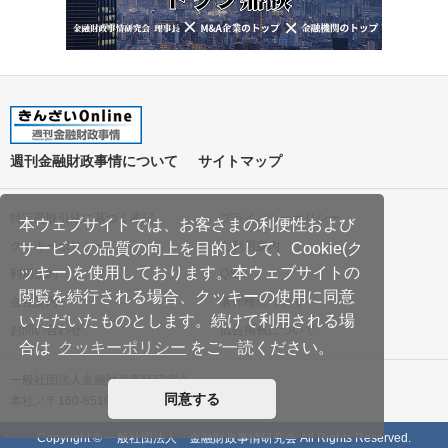
週刊金融財政事情について
サイトマップ
特定商取引法に基づく表記
プライバシーポリシー
本ウェブサイトでは、お客さまの利便性および
クッキーポリシー
ご利用案内
サービスの品質の向上を目的として、Cookie(ク
ッキー)を使用しております。本ウェブサイトの
利用規約
Q&A
閲覧を続行される場合、クッキーの使用に同意
会社案内
著作権について
いただいたものとします。続けて利用される場
お問い合わせ
広告掲載について
合は
クッキーポリシー
をご一読ください。
一般社団法人金融財政事情研究会
同意する
本社／〒160-8519 東京都新宿区南元町19
Copyright © 一般社団法人 金融財政事情研究会 All Rights Reserved.