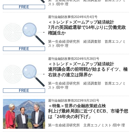
スト /田中 理
FREE
週刊金融財政事情2024年6月4日号
＜トレンド＞ズームアップ経済統計
7月の英国総選挙で14年ぶりに労働党政
権誕生か
第一生命経済研究所 経済調査部 首席エコノミ
スト /田中 理
FREE
週刊金融財政事情2024年5月28日号
＜トレンド＞ズームアップ経済統計
連邦議会選の前哨戦が始まるドイツ、極
右抜きの連立は限界か
第一生命経済研究所 経済調査部 首席エコノミ
スト /田中 理
FREE
週刊金融財政事情2023年9月19日号
＜特集＞世界の金融政策総点検
利上げ最終局面に近づくECB、市場予想
は「24年央の利下げ」
第一生命経済研究所 主席エコノミスト /田中 理