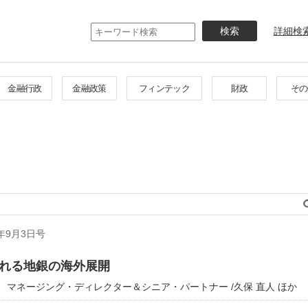
メ
イ
詳細検
ン
コ
ン
テ
金融行政
金融政策
フィンテック
財政
その
ン
ツ
に
移
動
年9月3日号
れる地銀の海外展開
 マネージング・ディレクター＆シニア・パートナー /久保 直人 ほか