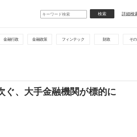
メ
イ
詳細検
ン
コ
ン
テ
金融行政
金融政策
フィンテック
財政
その
ン
ツ
に
移
動
次ぐ、大手金融機関が標的に