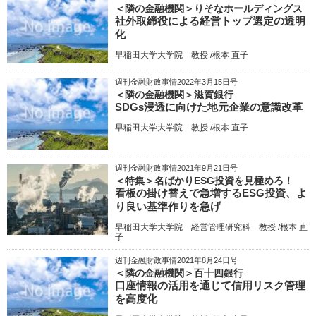
＜隣の金融機関＞りそなホールディングス
社外取締役による経営トップ選定の透明
化
早稲田大学大学院 教授 /根本 直子
週刊金融財政事情2022年3月15日号
＜隣の金融機関＞滋賀銀行
SDGs浸透に向けた地元企業の意識改革
早稲田大学大学院 教授 /根本 直子
週刊金融財政事情2021年9月21日号
＜特集＞名ばかりESG投資を見極めろ！
看板の掛け替えで急増するESG投資、よ
り良い基準作りを急げ
早稲田大学大学院 経営管理研究科 教授 /根本 直
子
週刊金融財政事情2021年8月24日号
＜隣の金融機関＞百十四銀行
口座情報の活用を通じて信用リスク管理
を高度化