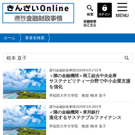
メ
イ
ン
コ
ン
テ
ホーム
著者名検索
ン
ツ
に
移
動
週刊金融財政事情2025年6月17日号
＜隣の金融機関＞商工組合中央金庫
サステナビリティー分野で中小企業支援
を強化
早稲田大学大学院 教授 /根本 直子
週刊金融財政事情2025年3月18日号
＜隣の金融機関＞東邦銀行
進化するサステナブルファイナンス
早稲田大学大学院 教授 /根本 直子