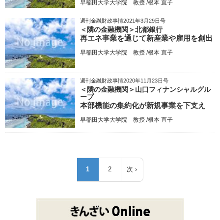
早稲田大学大学院 教授 /根本 直子
週刊金融財政事情2021年3月29日号
＜隣の金融機関＞北都銀行
再エネ事業を通じて新産業や雇用を創出
早稲田大学大学院 教授 /根本 直子
週刊金融財政事情2020年11月23日号
＜隣の金融機関＞山口フィナンシャルグル
ープ
本部機能の集約化が新規事業を下支え
早稲田大学大学院 教授 /根本 直子
ペ
1
2
次 ›
カ
ペ
次
ー
レ
ー
ペ
ジ
ン
ジ
ー
送
ト
ジ
り