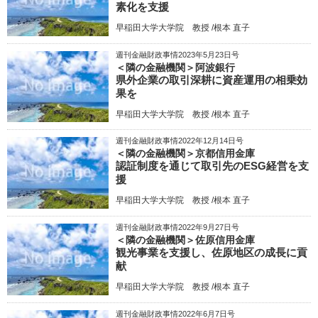
素化を支援
早稲田大学大学院 教授 /根本 直子
週刊金融財政事情2023年5月23日号
＜隣の金融機関＞阿波銀行
県外企業の取引深耕に資産運用の相乗効
果を
早稲田大学大学院 教授 /根本 直子
週刊金融財政事情2022年12月14日号
＜隣の金融機関＞京都信用金庫
認証制度を通じて取引先のESG経営を支
援
早稲田大学大学院 教授 /根本 直子
週刊金融財政事情2022年9月27日号
＜隣の金融機関＞佐原信用金庫
観光事業を支援し、佐原地区の成長に貢
献
早稲田大学大学院 教授 /根本 直子
週刊金融財政事情2022年6月7日号