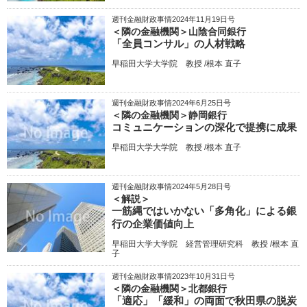
週刊金融財政事情2024年11月19日号
＜隣の金融機関＞山陰合同銀行
「全員コンサル」の人材戦略
早稲田大学大学院 教授 /根本 直子
週刊金融財政事情2024年6月25日号
＜隣の金融機関＞静岡銀行
コミュニケーションの深化で提携に成果
早稲田大学大学院 教授 /根本 直子
週刊金融財政事情2024年5月28日号
＜解説＞
一筋縄ではいかない「多角化」による銀
行の企業価値向上
早稲田大学大学院 経営管理研究科 教授 /根本 直
子
週刊金融財政事情2023年10月31日号
＜隣の金融機関＞北都銀行
「適応」「緩和」の両面で秋田県の脱炭