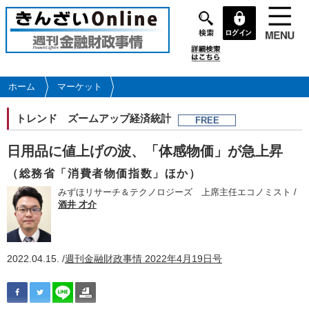
メ
イ
ン
コ
ン
テ
ホーム
マーケット
ン
ツ
トレンド
ズームアップ経済統計
FREE
に
移
日用品に値上げの波、「体感物価」が急上昇
動
（総務省「消費者物価指数」ほか）
みずほリサーチ＆テクノロジーズ 上席主任エコノミスト /
酒井 才介
2022.04.15. /
週刊金融財政事情 2022年4月19日号