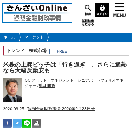
メ
イ
ン
コ
ン
テ
ホーム
マーケット
ン
ツ
トレンド
株式市場
FREE
に
移
米株の上昇ピッチは「行き過ぎ」、さらに過熱
動
なら大幅反動安も
GCIアセット・マネジメント シニアポートフォリオマネー
ジャー /
池田 隆政
2020.09.25. /
週刊金融財政事情 2020年9月28日号