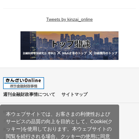
Tweets by kinzai_online
週刊金融財政事情について
サイトマップ
特定商取引法に基づく表記
プライバシーポリシー
本ウェブサイトでは、お客さまの利便性および
クッキーポリシー
ご利用案内
サービスの品質の向上を目的として、Cookie(ク
ッキー)を使用しております。本ウェブサイトの
利用規約
Q&A
閲覧を続行される場合、クッキーの使用に同意
会社案内
著作権について