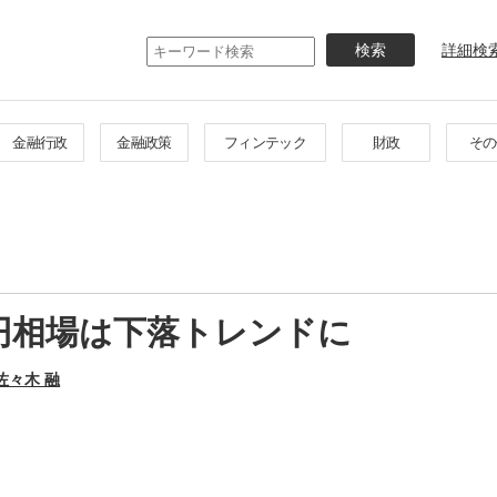
メ
イ
詳細検
ン
コ
ン
テ
金融行政
金融政策
フィンテック
財政
その
ン
ツ
に
移
動
円相場は下落トレンドに
佐々木 融