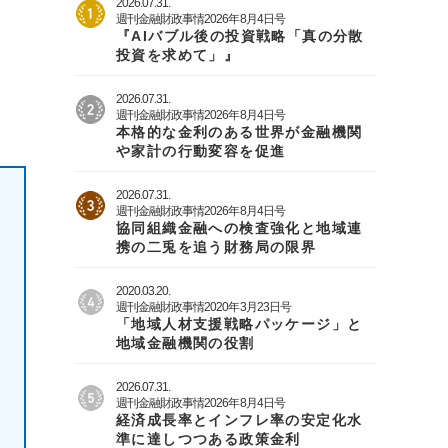
2026.07.31.
週刊金融財政事情2026年8月4日号
『AIバブル後の投資戦略「真の分散
投資を求めて」』
2026.07.31.
週刊金融財政事情2026年8月4日号
本格的な金利のある世界が金融機関
や家計の行動変容を促進
2026.07.31.
週刊金融財政事情2026年8月4日号
協同組織金融への検査強化と地域連
携の二兎を追う財務局の限界
2020.03.20.
週刊金融財政事情2020年3月23日号
「地域人材支援戦略パッケージ」と
地域金融機関の役割
2026.07.31.
週刊金融財政事情2026年8月4日号
経済成長率とインフレ率の安定化水
準に達しつつある政策金利