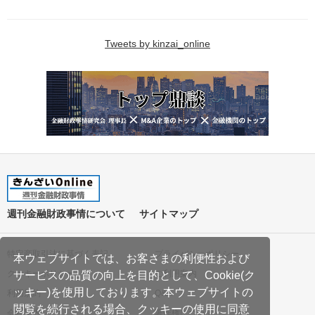
Tweets by kinzai_online
週刊金融財政事情について
サイトマップ
特定商取引法に基づく表記
プライバシーポリシー
本ウェブサイトでは、お客さまの利便性および
クッキーポリシー
ご利用案内
サービスの品質の向上を目的として、Cookie(ク
ッキー)を使用しております。本ウェブサイトの
利用規約
Q&A
閲覧を続行される場合、クッキーの使用に同意
会社案内
著作権について