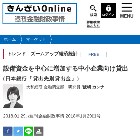
メ
イ
ン
コ
ン
テ
ホーム
マーケット
ン
ツ
トレンド
ズームアップ経済統計
FREE
に
移
設備資金を中心に増加する中小企業向け貸出
動
(日本銀行「貸出先別貸出金」）
大和総研 金融調査部 研究員 /
飯嶋 カンナ
2018.01.29. /
週刊金融財政事情 2018年1月29日号