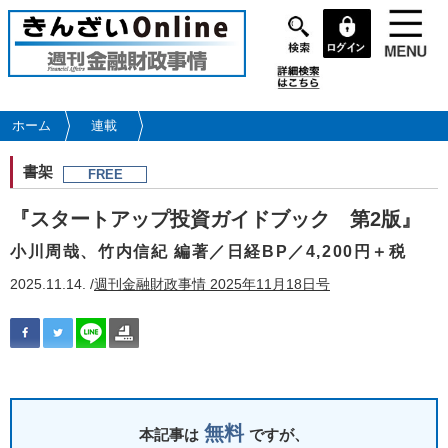
メ
イ
ン
コ
ン
テ
ホーム
連載
ン
ツ
書架
FREE
に
移
『スタートアップ投資ガイドブック 第2版』
動
小川周哉、竹内信紀 編著／日経BP／4,200円＋税
2025.11.14. /
週刊金融財政事情 2025年11月18日号
無料
本記事は
ですが、