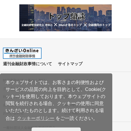
週刊金融財政事情について
サイトマップ
特定商取引法に基づく表記
プライバシーポリシー
本ウェブサイトでは、お客さまの利便性および
クッキーポリシー
ご利用案内
サービスの品質の向上を目的として、Cookie(ク
ッキー)を使用しております。本ウェブサイトの
利用規約
Q&A
閲覧を続行される場合、クッキーの使用に同意
会社案内
著作権について
いただいたものとします。続けて利用される場
お問い合わせ
広告掲載について
合は
クッキーポリシー
をご一読ください。
一般社団法人金融財政事情研究会