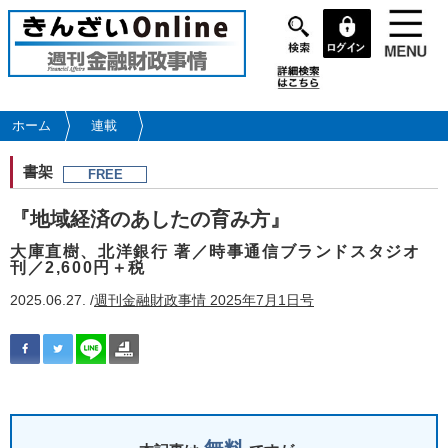
メ
イ
ン
コ
ン
テ
ホーム
連載
ン
ツ
書架
FREE
に
移
『地域経済のあしたの育み方』
動
大庫直樹、北洋銀行 著／時事通信ブランドスタジオ
刊／2,600円＋税
2025.06.27. /
週刊金融財政事情 2025年7月1日号