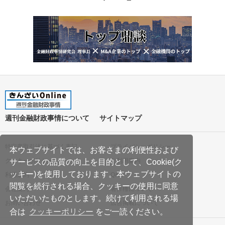
週刊金融財政事情について
サイトマップ
特定商取引法に基づく表記
プライバシーポリシー
本ウェブサイトでは、お客さまの利便性および
クッキーポリシー
ご利用案内
サービスの品質の向上を目的として、Cookie(ク
ッキー)を使用しております。本ウェブサイトの
利用規約
Q&A
閲覧を続行される場合、クッキーの使用に同意
会社案内
著作権について
いただいたものとします。続けて利用される場
お問い合わせ
広告掲載について
合は
クッキーポリシー
をご一読ください。