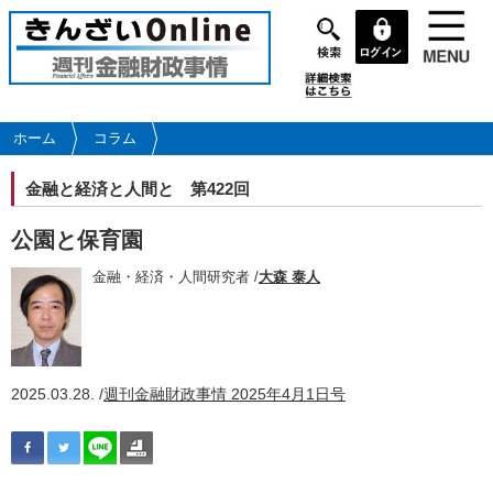
メ
イ
ン
コ
ン
テ
ホーム
コラム
ン
ツ
金融と経済と人間と
第422回
に
移
公園と保育園
動
金融・経済・人間研究者 /
大森 泰人
2025.03.28. /
週刊金融財政事情 2025年4月1日号