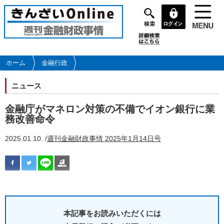
メ
イ
ン
コ
ン
テ
ホーム
金融行政
ン
ツ
ニュース
に
移
金融庁がマネロン対策の不備でイオン銀行に業
動
務改善命令
2025.01.10. /
週刊金融財政事情 2025年1月14日号
本記事をお読みいただくには