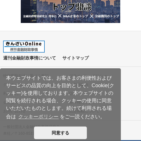
週刊金融財政事情について
サイトマップ
特定商取引法に基づく表記
プライバシーポリシー
本ウェブサイトでは、お客さまの利便性および
クッキーポリシー
ご利用案内
サービスの品質の向上を目的として、Cookie(ク
ッキー)を使用しております。本ウェブサイトの
利用規約
Q&A
閲覧を続行される場合、クッキーの使用に同意
会社案内
著作権について
いただいたものとします。続けて利用される場
お問い合わせ
広告掲載について
合は
クッキーポリシー
をご一読ください。
一般社団法人金融財政事情研究会
同意する
本社／〒160-8519 東京都新宿区南元町19