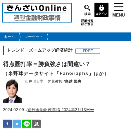
メ
イ
ン
コ
ン
テ
ホーム
マーケット
ン
ツ
トレンド
ズームアップ経済統計
FREE
に
移
得点圏打率＝勝負強さは間違い？
動
（米野球データサイト「FanGraphs」ほか）
江戸川大学 客員教授 /
鳥越 規央
2024.02.09. /
週刊金融財政事情 2024年2月13日号