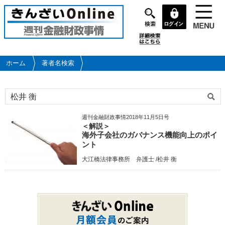
メ
イ
ン
コ
ン
テ
ホーム
著者名検索
ン
ツ
に
移
動
週刊金融財政事情2018年11月5日号
＜解説＞
海外子会社のガバナンス機能向上のポイ
ント
大江橋法律事務所 弁護士 /松井 衡