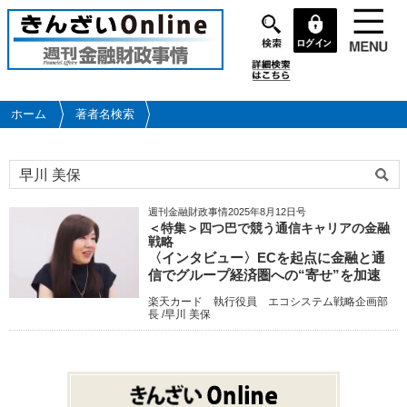
メ
イ
ン
コ
ン
テ
ホーム
著者名検索
ン
ツ
に
移
動
週刊金融財政事情2025年8月12日号
＜特集＞四つ巴で競う通信キャリアの金融
戦略
〈インタビュー〉ECを起点に金融と通
信でグループ経済圏への“寄せ”を加速
楽天カード 執行役員 エコシステム戦略企画部
長 /早川 美保