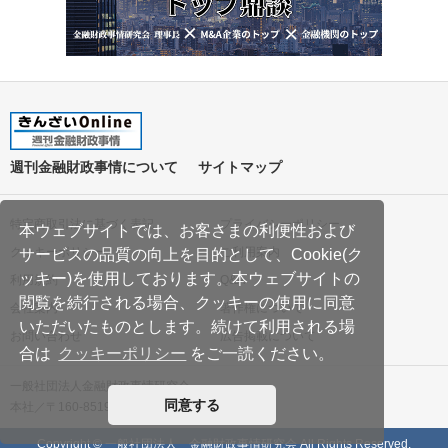
週刊金融財政事情について
サイトマップ
特定商取引法に基づく表記
プライバシーポリシー
本ウェブサイトでは、お客さまの利便性および
クッキーポリシー
ご利用案内
サービスの品質の向上を目的として、Cookie(ク
ッキー)を使用しております。本ウェブサイトの
利用規約
Q&A
閲覧を続行される場合、クッキーの使用に同意
会社案内
著作権について
いただいたものとします。続けて利用される場
お問い合わせ
広告掲載について
合は
クッキーポリシー
をご一読ください。
一般社団法人金融財政事情研究会
同意する
本社／〒160-8519 東京都新宿区南元町19
Copyright © 一般社団法人 金融財政事情研究会 All Rights Reserved.