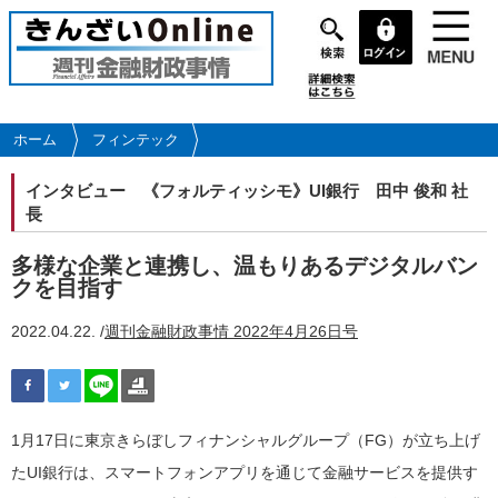
メ
イ
ン
コ
ン
テ
ホーム
フィンテック
ン
ツ
インタビュー
《フォルティッシモ》UI銀行 田中 俊和 社
に
長
移
動
多様な企業と連携し、温もりあるデジタルバン
クを目指す
2022.04.22. /
週刊金融財政事情 2022年4月26日号
1月17日に東京きらぼしフィナンシャルグループ（FG）が立ち上げ
たUI銀行は、スマートフォンアプリを通じて金融サービスを提供す