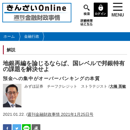
メ
イ
ン
コ
ン
テ
ホーム
金融行政
ン
ツ
解説
に
移
地銀再編を論じるならば、国レベルで邦銀特有
動
の課題を解決せよ
預金への集中がオーバーバンキングの本質
みずほ証券 チーフクレジット ストラテジスト /
大橋 英敏
2021.01.22. /
週刊金融財政事情 2021年1月25日号