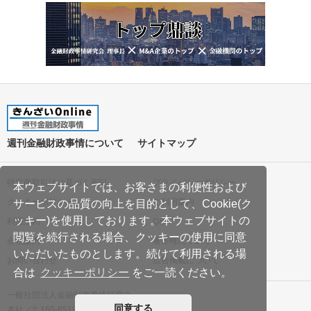
週刊金融財政事情について
サイトマップ
特定商取引法に基づく表記
プライバシーポリシー
本ウェブサイトでは、お客さまの利便性および
クッキーポリシー
ご利用案内
サービスの品質の向上を目的として、Cookie(ク
ッキー)を使用しております。本ウェブサイトの
利用規約
Q&A
閲覧を続行される場合、クッキーの使用に同意
会社案内
著作権について
いただいたものとします。続けて利用される場
お問い合わせ
広告掲載について
合は
クッキーポリシー
をご一読ください。
一般社団法人金融財政事情研究会
同意する
本社／〒160-8519 東京都新宿区南元町19