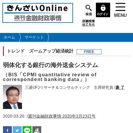
メ
イ
ン
コ
ン
テ
ホーム
マーケット
ン
ツ
トレンド
ズームアップ経済統計
FREE
に
移
弱体化する銀行の海外送金システム
動
（BIS「CPMI quantitative review of
correspondent banking data」）
三菱UFJリサーチ＆コンサルティング 主席研究員 /
廉 了
2020.03.20. /
週刊金融財政事情 2020年3月23日号