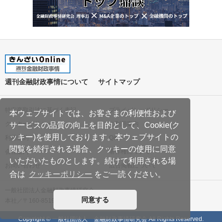
週刊金融財政事情について
サイトマップ
特定商取引法に基づく表記
プライバシーポリシー
本ウェブサイトでは、お客さまの利便性および
クッキーポリシー
ご利用案内
サービスの品質の向上を目的として、Cookie(ク
ッキー)を使用しております。本ウェブサイトの
利用規約
Q&A
閲覧を続行される場合、クッキーの使用に同意
会社案内
著作権について
いただいたものとします。続けて利用される場
お問い合わせ
広告掲載について
合は
クッキーポリシー
をご一読ください。
一般社団法人金融財政事情研究会
同意する
本社／〒160-8519 東京都新宿区南元町19
Copyright © 一般社団法人 金融財政事情研究会 All Rights Reserved.