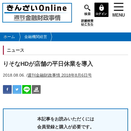
メ
イ
ン
コ
ン
テ
ホーム
金融機関経営
ン
ツ
ニュース
に
移
りそなHDが店舗の平日休業を導入
動
2018.08.06. /
週刊金融財政事情 2018年8月6日号
本記事をお読みいただくには
会員登録と購入が必要です。