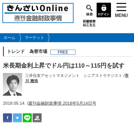
メ
イ
ン
コ
ン
テ
ホーム
マーケット
ン
ツ
トレンド
為替市場
FREE
に
移
米長期金利上昇でドル円は110～115円を試す
動
三井住友アセットマネジメント シニアストラテジスト /
市
川 雅浩
2018.05.14. /
週刊金融財政事情 2018年5月14日号