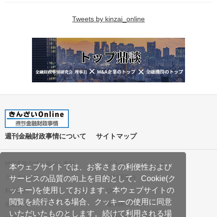
Tweets by kinzai_online
週刊金融財政事情について
サイトマップ
特定商取引法に基づく表記
プライバシーポリシー
本ウェブサイトでは、お客さまの利便性および
クッキーポリシー
ご利用案内
サービスの品質の向上を目的として、Cookie(ク
ッキー)を使用しております。本ウェブサイトの
利用規約
Q&A
閲覧を続行される場合、クッキーの使用に同意
会社案内
著作権について
いただいたものとします。続けて利用される場