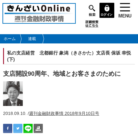
メ
イ
ン
コ
ン
テ
ホーム
連載
ン
ツ
私の支店経営
北都銀行 象潟（きさかた）支店長 保坂 幸悦
に
(下)
移
動
支店開設90周年、地域とお客さまのために
2018.09.10. /
週刊金融財政事情 2018年9月10日号