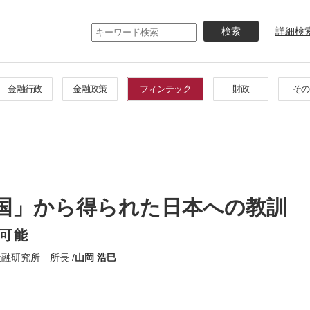
メ
イ
詳細検
ン
コ
ン
テ
金融行政
金融政策
フィンテック
財政
その
ン
ツ
に
移
動
国」から得られた日本への教訓
可能
融研究所 所長 /
山岡 浩巳