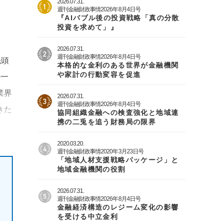
2026.07.31.
週刊金融財政事情2026年8月4日号
『AIバブル後の投資戦略「真の分散
投資を求めて」』
2026.07.31.
週刊金融財政事情2026年8月4日号
先頭
本格的な金利のある世界が金融機関
や家計の行動変容を促進
の一
業界
2026.07.31.
週刊金融財政事情2026年8月4日号
きた
協同組織金融への検査強化と地域連
携の二兎を追う財務局の限界
2020.03.20.
週刊金融財政事情2020年3月23日号
「地域人材支援戦略パッケージ」と
地域金融機関の役割
2026.07.31.
週刊金融財政事情2026年8月4日号
金融経済構造のレジーム変化の影響
を受ける中立金利