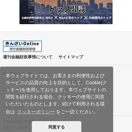
週刊金融財政事情について
サイトマップ
特定商取引法に基づく表記
プライバシーポリシー
本ウェブサイトでは、お客さまの利便性および
クッキーポリシー
ご利用案内
サービスの品質の向上を目的として、Cookie(ク
ッキー)を使用しております。本ウェブサイトの
利用規約
Q&A
閲覧を続行される場合、クッキーの使用に同意
会社案内
著作権について
いただいたものとします。続けて利用される場
お問い合わせ
広告掲載について
合は
クッキーポリシー
をご一読ください。
一般社団法人金融財政事情研究会
同意する
本社／〒160-8519 東京都新宿区南元町19