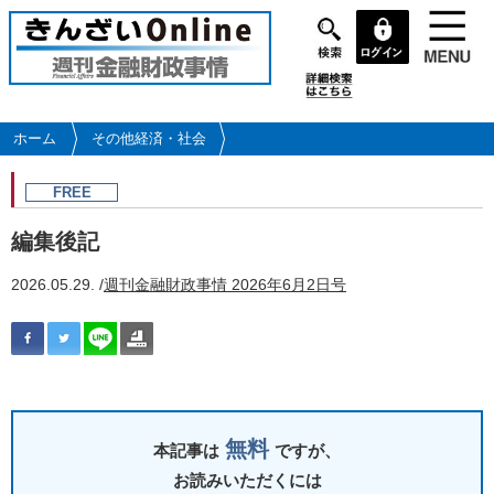
メ
イ
ン
コ
ン
テ
ホーム
その他経済・社会
ン
ツ
FREE
に
移
編集後記
動
2026.05.29. /
週刊金融財政事情 2026年6月2日号
無料
本記事は
ですが、
お読みいただくには