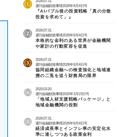
2026.07.31.
週刊金融財政事情2026年8月4日号
『AIバブル後の投資戦略「真の分散
投資を求めて」』
2026.07.31.
週刊金融財政事情2026年8月4日号
本格的な金利のある世界が金融機関
や家計の行動変容を促進
2026.07.31.
週刊金融財政事情2026年8月4日号
協同組織金融への検査強化と地域連
携の二兎を追う財務局の限界
2020.03.20.
週刊金融財政事情2020年3月23日号
「地域人材支援戦略パッケージ」と
地域金融機関の役割
2026.07.31.
週刊金融財政事情2026年8月4日号
経済成長率とインフレ率の安定化水
準に達しつつある政策金利