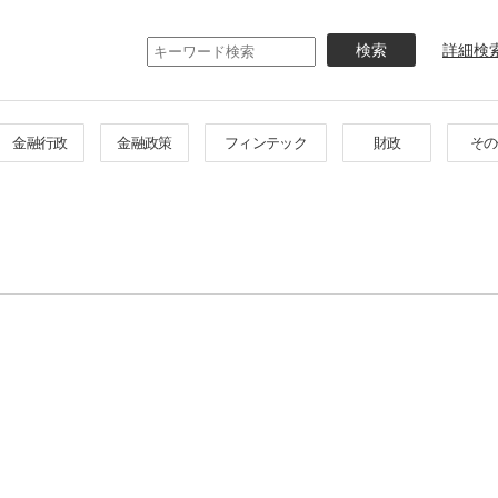
メ
イ
詳細検
ン
コ
ン
テ
金融行政
金融政策
フィンテック
財政
その
ン
ツ
に
移
動