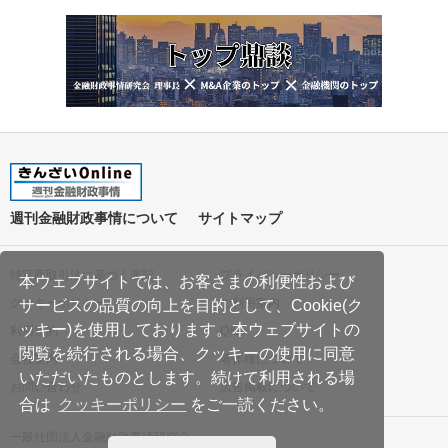
週刊金融財政事情について
サイトマップ
特定商取引法に基づく表記
プライバシーポリシー
本ウェブサイトでは、お客さまの利便性および
クッキーポリシー
ご利用案内
サービスの品質の向上を目的として、Cookie(ク
ッキー)を使用しております。本ウェブサイトの
利用規約
Q&A
閲覧を続行される場合、クッキーの使用に同意
会社案内
著作権について
いただいたものとします。続けて利用される場
お問い合わせ
広告掲載について
合は
クッキーポリシー
をご一読ください。
一般社団法人金融財政事情研究会