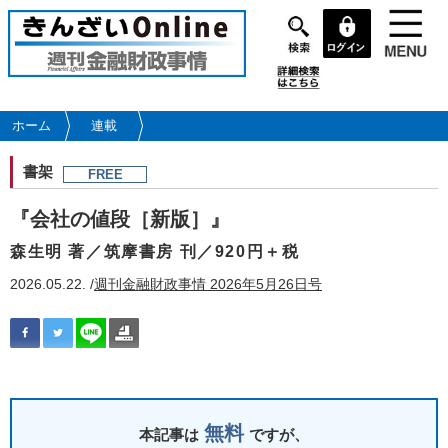
メ
イ
ン
コ
ン
テ
ホーム
連載
ン
ツ
書架
FREE
に
移
『会社の値段［新版］』
動
森生明 著／筑摩書房 刊／920円＋税
2026.05.22. /
週刊金融財政事情 2026年5月26日号
無料
本記事は
ですが、