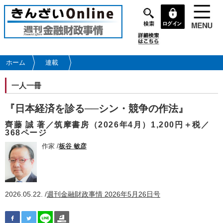
メ
イ
ン
コ
ン
テ
ホーム
連載
ン
ツ
一人一冊
に
移
『日本経済を診る──シン・競争の作法』
動
齊藤 誠 著／筑摩書房（2026年4月）1,200円＋税／
368ページ
作家 /
板谷 敏彦
2026.05.22. /
週刊金融財政事情 2026年5月26日号