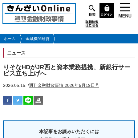
メ
イ
ン
コ
ン
テ
ホーム
金融機関経営
ン
ツ
ニュース
に
移
りそなHDがJR西と資本業務提携、新銀行サー
動
ビス立ち上げへ
2026.05.15. /
週刊金融財政事情 2026年5月19日号
本記事をお読みいただくには