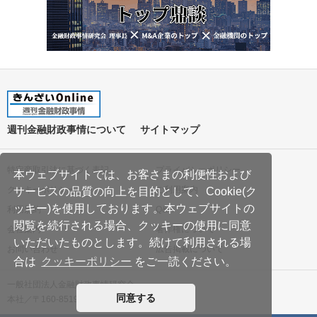
週刊金融財政事情について
サイトマップ
特定商取引法に基づく表記
プライバシーポリシー
本ウェブサイトでは、お客さまの利便性および
クッキーポリシー
ご利用案内
サービスの品質の向上を目的として、Cookie(ク
ッキー)を使用しております。本ウェブサイトの
利用規約
Q&A
閲覧を続行される場合、クッキーの使用に同意
会社案内
著作権について
いただいたものとします。続けて利用される場
お問い合わせ
広告掲載について
合は
クッキーポリシー
をご一読ください。
一般社団法人金融財政事情研究会
同意する
本社／〒160-8519 東京都新宿区南元町19