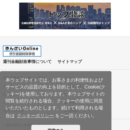
週刊金融財政事情について
サイトマップ
特定商取引法に基づく表記
プライバシーポリシー
本ウェブサイトでは、お客さまの利便性および
クッキーポリシー
ご利用案内
サービスの品質の向上を目的として、Cookie(ク
ッキー)を使用しております。本ウェブサイトの
利用規約
Q&A
閲覧を続行される場合、クッキーの使用に同意
会社案内
著作権について
いただいたものとします。続けて利用される場
お問い合わせ
広告掲載について
合は
クッキーポリシー
をご一読ください。
一般社団法人金融財政事情研究会