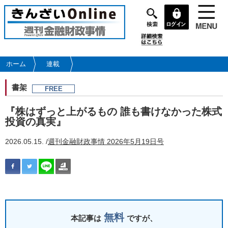
メ
イ
ン
コ
ン
テ
ホーム
連載
ン
ツ
書架
FREE
に
移
『株はずっと上がるもの 誰も書けなかった株式
動
投資の真実』
2026.05.15. /
週刊金融財政事情 2026年5月19日号
無料
本記事は
ですが、