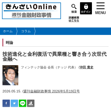
メ
イ
ン
コ
ン
テ
ホーム
コラム
ン
ツ
時論
に
移
技術進化と金利復活で異業種と響き合う次世代
動
金融へ
フィンテック協会 会長（ナッジ 代表） /
沖田 貴史
2026.05.15. /
週刊金融財政事情 2026年5月19日号