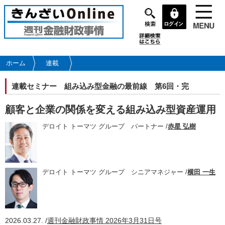
メ
イ
ン
コ
ン
テ
ホーム
連載
ン
ツ
連載セミナー
組み込み型金融の最前線 第6回・完
に
移
顧客と企業の関係を変える組み込み型資産運用
動
デロイト トーマツ グループ パートナー /
赤星 弘樹
デロイト トーマツ グループ シニアマネジャー /
横田 一生
2026.03.27. /
週刊金融財政事情 2026年3月31日号