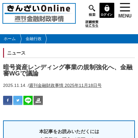
メ
イ
ン
コ
ン
テ
ホーム
金融行政
ン
ツ
ニュース
に
移
暗号資産レンディング事業の規制強化へ、金融
動
審WGで議論
2025.11.14. /
週刊金融財政事情 2025年11月18日号
本記事をお読みいただくには