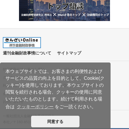
週刊金融財政事情について
サイトマップ
特定商取引法に基づく表記
プライバシーポリシー
本ウェブサイトでは、お客さまの利便性および
クッキーポリシー
ご利用案内
サービスの品質の向上を目的として、Cookie(ク
ッキー)を使用しております。本ウェブサイトの
利用規約
Q&A
閲覧を続行される場合、クッキーの使用に同意
会社案内
著作権について
いただいたものとします。続けて利用される場
お問い合わせ
広告掲載について
合は
クッキーポリシー
をご一読ください。
一般社団法人金融財政事情研究会
同意する
本社／〒160-8519 東京都新宿区南元町19