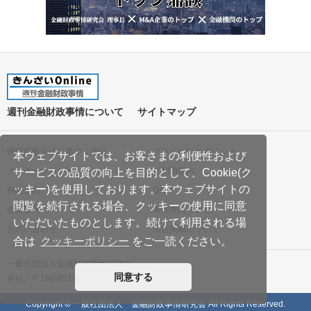
週刊金融財政事情について
サイトマップ
特定商取引法に基づく表記
プライバシーポリシー
本ウェブサイトでは、お客さまの利便性および
クッキーポリシー
ご利用案内
サービスの品質の向上を目的として、Cookie(ク
ッキー)を使用しております。本ウェブサイトの
利用規約
Q&A
閲覧を続行される場合、クッキーの使用に同意
会社案内
著作権について
いただいたものとします。続けて利用される場
お問い合わせ
広告掲載について
合は
クッキーポリシー
をご一読ください。
一般社団法人金融財政事情研究会
同意する
本社／〒160-8519 東京都新宿区南元町19
Copyright © 一般社団法人 金融財政事情研究会 All Rights Reserved.