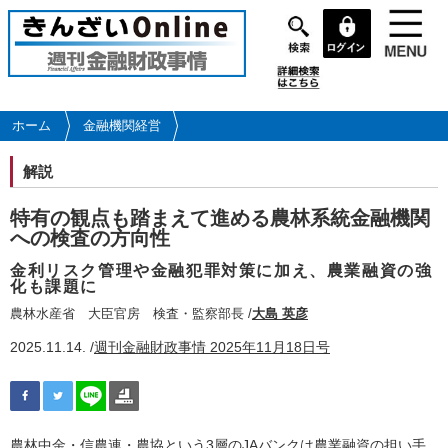
メ
イ
ン
コ
ン
テ
ホーム
金融機関経営
ン
ツ
解説
に
移
特有の観点も踏まえて進める農林系統金融機関
動
への検査の方向性
金利リスク管理や金融犯罪対策に加え、農業融資の強
化も課題に
農林水産省 大臣官房 検査・監察部長 /
大島 英彦
2025.11.14. /
週刊金融財政事情 2025年11月18日号
農林中金・信農連・農協という3層のJAバンクは農業融資の担い手