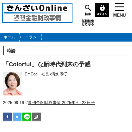
メ
イ
ン
コ
ン
テ
ホーム
コラム
ン
ツ
時論
に
移
「Colorful」な新時代到来の予感
動
EmEco 社長 /
清水 季子
2025.09.19. /
週刊金融財政事情 2025年9月23日号