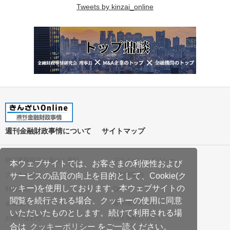
Tweets by kinzai_online
週刊金融財政事情について
サイトマップ
特定商取引法に基づく表記
プライバシーポリシー
本ウェブサイトでは、お客さまの利便性および
クッキーポリシー
ご利用案内
サービスの品質の向上を目的として、Cookie(ク
ッキー)を使用しております。本ウェブサイトの
利用規約
Q&A
閲覧を続行される場合、クッキーの使用に同意
会社案内
著作権について
いただいたものとします。続けて利用される場
お問い合わせ
広告掲載について
合は
クッキーポリシー
をご一読ください。