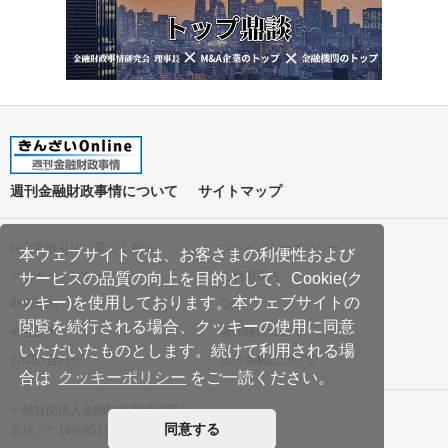
週刊金融財政事情について
サイトマップ
特定商取引法に基づく表記
プライバシーポリシー
本ウェブサイトでは、お客さまの利便性および
クッキーポリシー
ご利用案内
サービスの品質の向上を目的として、Cookie(ク
ッキー)を使用しております。本ウェブサイトの
利用規約
Q&A
閲覧を続行される場合、クッキーの使用に同意
会社案内
著作権について
いただいたものとします。続けて利用される場
お問い合わせ
広告掲載について
合は
クッキーポリシー
をご一読ください。
一般社団法人金融財政事情研究会
同意する
本社／〒160-8519 東京都新宿区南元町19