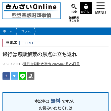
メ
イ
ン
コ
ン
テ
ホーム
コラム
ン
ツ
豆電球
FREE
に
移
銀行は窓販解禁の原点に立ち返れ
動
2025.03.21. /
週刊金融財政事情 2025年3月25日号
無料
本記事は
ですが、
お読みいただくには