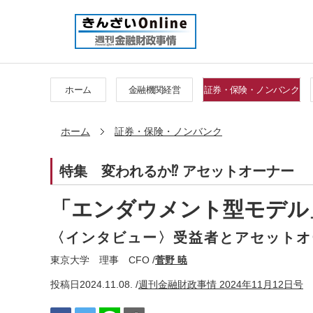
ホーム
金融機関経営
証券・保険・ノンバンク
ホーム
証券・保険・ノンバンク
特集
変われるか⁉ アセットオーナー
「エンダウメント型モデル
〈インタビュー〉受益者とアセットオ
東京大学 理事 CFO /
菅野 暁
投稿日
2024.11.08. /
週刊金融財政事情 2024年11月12日号