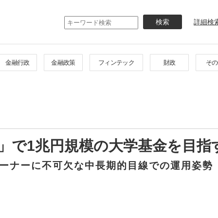
メ
イ
詳細検
ン
コ
ン
テ
金融行政
金融政策
フィンテック
財政
その
ン
ツ
に
移
動
」で1兆円規模の大学基金を目指
ーナーに不可欠な中長期的目線での運用姿勢