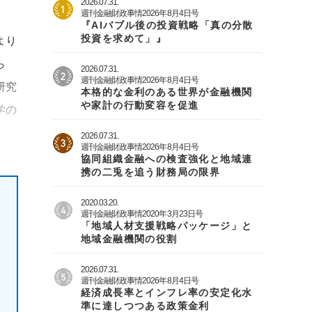
2026.07.31.
週刊金融財政事情2026年8月4日号
『AIバブル後の投資戦略「真の分散
投資を求めて」』
より
ら
2026.07.31.
週刊金融財政事情2026年8月4日号
研究
本格的な金利のある世界が金融機関
や家計の行動変容を促進
学の
2026.07.31.
週刊金融財政事情2026年8月4日号
協同組織金融への検査強化と地域連
携の二兎を追う財務局の限界
2020.03.20.
週刊金融財政事情2020年3月23日号
「地域人材支援戦略パッケージ」と
地域金融機関の役割
2026.07.31.
週刊金融財政事情2026年8月4日号
経済成長率とインフレ率の安定化水
準に達しつつある政策金利