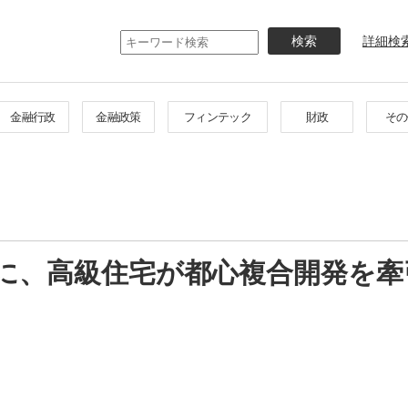
メ
イ
詳細検
ン
コ
ン
テ
金融行政
金融政策
フィンテック
財政
その
ン
ツ
に
移
動
に、高級住宅が都心複合開発を牽