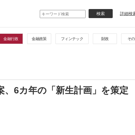
メ
イ
詳細検
ン
コ
ン
テ
金融行政
金融政策
フィンテック
財政
その
ン
ツ
に
移
動
案、6カ年の「新生計画」を策定