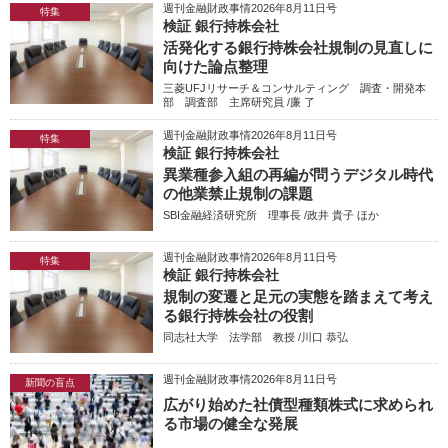
週刊金融財政事情2026年8月11日号
特集
検証 銀行持株会社
活発化する銀行持株会社規制の見直しに
向けた論点整理
三菱UFJリサーチ＆コンサルティング 調査・開発本
部 調査部 主席研究員 /廉 了
週刊金融財政事情2026年8月11日号
特集
検証 銀行持株会社
異業種参入組の再編が問うデジタル時代
の他業禁止規制の課題
SBI金融経済研究所 理事長 /政井 貴子 ほか
週刊金融財政事情2026年8月11日号
特集
検証 銀行持株会社
規制の変遷と足元の実態を踏まえて考え
る銀行持株会社の役割
同志社大学 法学部 教授 /川口 恭弘
週刊金融財政事情2026年8月11日号
新聞の盲点
広がり始めた社債型種類株式に求められ
る市場の健全な発展