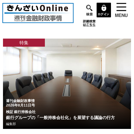
メ
イ
ン
コ
ン
テ
特集
ン
ツ
に
移
動
週刊金融財政事情
2026年8月11日号
検証 銀行持株会社
銀行グループの「一般持株会社化」を展望する議論の行方
編集部