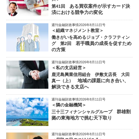
ある買収案件が示すカード決
第41回
済における競争力の変化
週刊金融財政事情2026年8月11日号
＜組織マネジメント教室＞
働きがいを高めるジョブ・クラフティン
若手職員の成長を促すため
グ 第2回
の方策
週刊金融財政事情2026年8月11日号
＜私の支店経営＞
鹿児島興業信用組合 伊敷支店長 大田
地域の課題に向き合い、
真一（上）
解決できる支店へ
週刊金融財政事情2026年8月11日号
＜隣の金融機関＞
群雄割
三十三フィナンシャルグループ
拠の東海地方で挑む天下取り
週刊金融財政事情2026年8月11日号