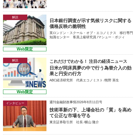
解説
日本銀行調査が示す気候リスクに関する
価格反映の脆弱性
英ロンドン・スクール・オブ・エコノミクス 移行専門
知識センター 客員上級研究員 /マシュー・ポジィ
Web限定
解説
これだけでわかる！ 注目の経済ニュース
日米が同床異夢の中で行う為替介入の効
果と円安の行方
ABC経済研究所 代表エコノミスト /熊野 英生
Web限定
週刊金融財政事情2026年8月11日号
インタビュー
技術革新の下、上場会社の「質」を高め
て公正な市場を守る
東京証券取引所 社長 /横山 隆介