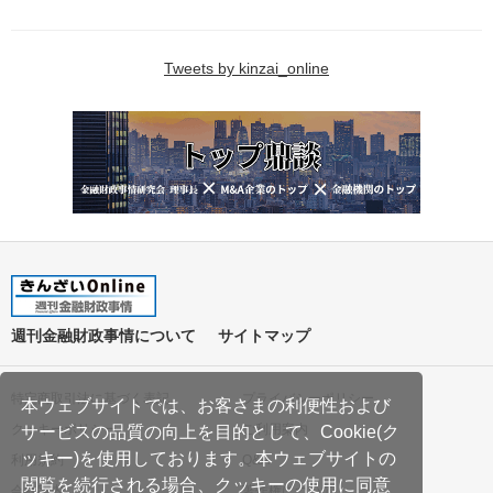
Tweets by kinzai_online
週刊金融財政事情について
サイトマップ
特定商取引法に基づく表記
プライバシーポリシー
本ウェブサイトでは、お客さまの利便性および
クッキーポリシー
ご利用案内
サービスの品質の向上を目的として、Cookie(ク
ッキー)を使用しております。本ウェブサイトの
利用規約
Q&A
閲覧を続行される場合、クッキーの使用に同意
会社案内
著作権について