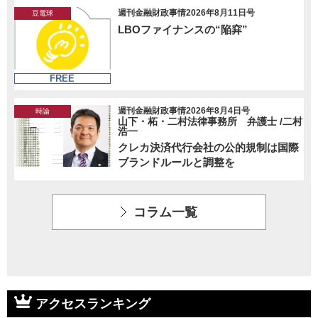
週刊金融財政事情2026年8月11日号
豆電球
LBOファイナンスの“陥穽”
FREE
週刊金融財政事情2026年8月4日号
時論
山下・柘・二村法律事務所 弁護士 /二村
浩一
クレカ決済代行会社の公的規制は国際
ブランドルールと調整を
コラム一覧
アクセスランキング