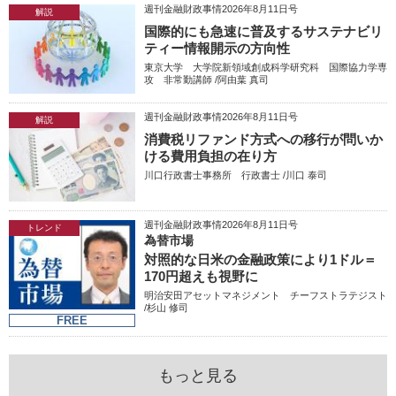
週刊金融財政事情2026年8月11日号
解説
国際的にも急速に普及するサステナビリ
ティー情報開示の方向性
東京大学 大学院新領域創成科学研究科 国際協力学専
攻 非常勤講師 /阿由葉 真司
週刊金融財政事情2026年8月11日号
解説
消費税リファンド方式への移行が問いか
ける費用負担の在り方
川口行政書士事務所 行政書士 /川口 泰司
週刊金融財政事情2026年8月11日号
トレンド
為替市場
対照的な日米の金融政策により1ドル＝
170円超えも視野に
明治安田アセットマネジメント チーフストラテジスト
/杉山 修司
FREE
もっと見る