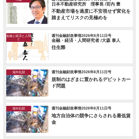
日本不動産研究所 理事長 /宮内 豊
不動産市場を過度に不安視せず変化を
踏まえてリスクの見極めを
週刊金融財政事情2026年8月11日号
金融と経済と人間
と
金融・経済・人間研究者 /大森 泰人
往生際
週刊金融財政事情2026年8月11日号
場外乱闘
規制のはざまに置かれるデビットカー
ド問題
週刊金融財政事情2026年8月11日号
場外乱闘
地方自治体の競争にさらされる最低賃
金